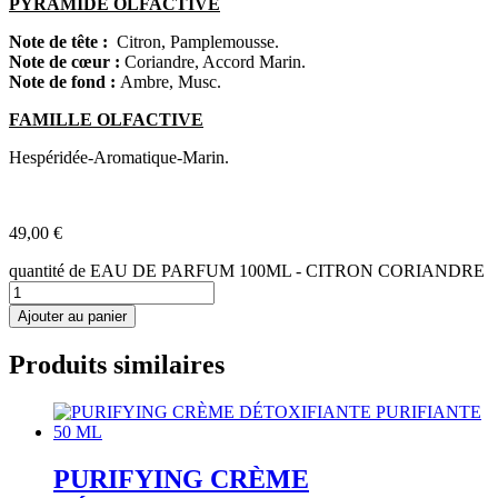
PYRAMIDE OLFACTIVE
Note de tête :
Citron, Pamplemousse.
Note de cœur :
Coriandre, Accord Marin.
Note de fond :
Ambre, Musc.
FAMILLE OLFACTIVE
Hespéridée-Aromatique-Marin.
49,00
€
quantité de EAU DE PARFUM 100ML - CITRON CORIANDRE
Ajouter au panier
Produits similaires
PURIFYING CRÈME