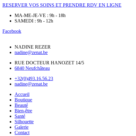
RESERVER VOS SOINS ET PRENDRE RDV EN LIGNE
MA-ME-JE-VE : 9h - 18h
SAMEDI : 9h - 12h
Facebook
NADINE REZER
nadine@zenat.be
RUE DOCTEUR HANOZET 14/5
6840 Neufchâteau
+32(0)493.16.56.23
nadine@zenat.be
Accueil
Boutique
Beauté
Bien-être
Santé
Silhouette
Galerie
Contact