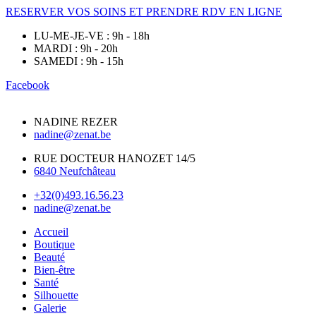
RESERVER VOS SOINS ET PRENDRE RDV EN LIGNE
LU-ME-JE-VE : 9h - 18h
MARDI : 9h - 20h
SAMEDI : 9h - 15h
Facebook
NADINE REZER
nadine@zenat.be
RUE DOCTEUR HANOZET 14/5
6840 Neufchâteau
+32(0)493.16.56.23
nadine@zenat.be
Accueil
Boutique
Beauté
Bien-être
Santé
Silhouette
Galerie