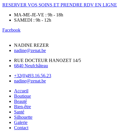
RESERVER VOS SOINS ET PRENDRE RDV EN LIGNE
MA-ME-JE-VE : 9h - 18h
SAMEDI : 9h - 12h
Facebook
NADINE REZER
nadine@zenat.be
RUE DOCTEUR HANOZET 14/5
6840 Neufchâteau
+32(0)493.16.56.23
nadine@zenat.be
Accueil
Boutique
Beauté
Bien-être
Santé
Silhouette
Galerie
Contact