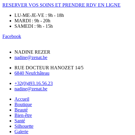
RESERVER VOS SOINS ET PRENDRE RDV EN LIGNE
LU-ME-JE-VE : 9h - 18h
MARDI : 9h - 20h
SAMEDI : 9h - 15h
Facebook
NADINE REZER
nadine@zenat.be
RUE DOCTEUR HANOZET 14/5
6840 Neufchâteau
+32(0)493.16.56.23
nadine@zenat.be
Accueil
Boutique
Beauté
Bien-être
Santé
Silhouette
Galerie