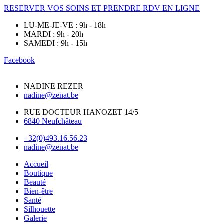
RESERVER VOS SOINS ET PRENDRE RDV EN LIGNE
LU-ME-JE-VE : 9h - 18h
MARDI : 9h - 20h
SAMEDI : 9h - 15h
Facebook
NADINE REZER
nadine@zenat.be
RUE DOCTEUR HANOZET 14/5
6840 Neufchâteau
+32(0)493.16.56.23
nadine@zenat.be
Accueil
Boutique
Beauté
Bien-être
Santé
Silhouette
Galerie