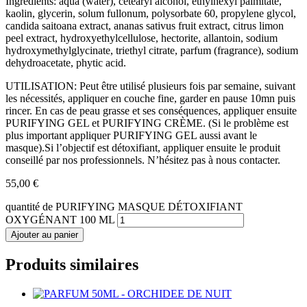
Ingrédients: aqua (water), cetearyl alcohol, ethylhexyl palmitate,
kaolin, glycerin, solum fullonum, polysorbate 60, propylene glycol,
candida saitoana extract, ananas sativus fruit extract, citrus limon
peel extract, hydroxyethylcellulose, hectorite, allantoin, sodium
hydroxymethylglycinate, triethyl citrate, parfum (fragrance), sodium
dehydroacetate, phytic acid.
UTILISATION: Peut être utilisé plusieurs fois par semaine, suivant
les nécessités, appliquer en couche fine, garder en pause 10mn puis
rincer. En cas de peau grasse et ses conséquences, appliquer ensuite
PURIFYING GEL et PURIFYING CRÈME. (Si le problème est
plus important appliquer PURIFYING GEL aussi avant le
masque).Si l’objectif est détoxifiant, appliquer ensuite le produit
conseillé par nos professionnels. N’hésitez pas à nous contacter.
55,00
€
quantité de PURIFYING MASQUE DÉTOXIFIANT
OXYGÉNANT 100 ML
Ajouter au panier
Produits similaires