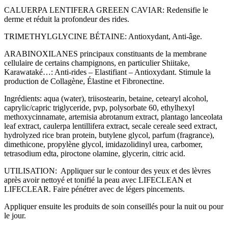
CALUERPA LENTIFERA GREEEN CAVIAR: Redensifie le
derme et réduit la profondeur des rides.
TRIMETHYLGLYCINE BÉTAINE: Antioxydant, Anti-âge.
ARABINOXILANES principaux constituants de la membrane
cellulaire de certains champignons, en particulier Shiitake,
Karawataké…: Anti-rides – Elastifiant – Antioxydant. Stimule la
production de Collagène, Élastine et Fibronectine.
Ingrédients: aqua (water), triisostearin, betaine, cetearyl alcohol,
caprylic/capric triglyceride, pvp, polysorbate 60, ethylhexyl
methoxycinnamate, artemisia abrotanum extract, plantago lanceolata
leaf extract, caulerpa lentillifera extract, secale cereale seed extract,
hydrolyzed rice bran protein, butylene glycol, parfum (fragrance),
dimethicone, propylène glycol, imidazolidinyl urea, carbomer,
tetrasodium edta, piroctone olamine, glycerin, citric acid.
UTILISATION: Appliquer sur le contour des yeux et des lèvres
après avoir nettoyé et tonifié la peau avec LIFECLEAN et
LIFECLEAR. Faire pénétrer avec de légers pincements.
Appliquer ensuite les produits de soin conseillés pour la nuit ou pour
le jour.