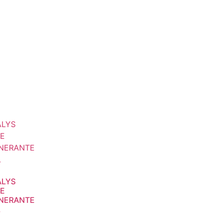
ALYS
E
NERANTE
L