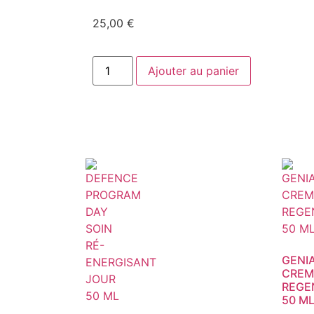
25,00
€
Ajouter au panier
GENI
CREM
REGE
50 M