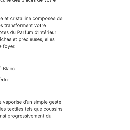
cune des pièces de votre
ie et cristalline composée de
s transforment votre
notes du Parfum d’Intérieur
îches et précieuses, elles
e foyer.
é Blanc
èdre
 vaporise d’un simple geste
es textiles tels que coussins,
insi progressivement du