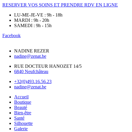
RESERVER VOS SOINS ET PRENDRE RDV EN LIGNE
LU-ME-JE-VE : 9h - 18h
MARDI : 9h - 20h
SAMEDI : 9h - 15h
Facebook
NADINE REZER
nadine@zenat.be
RUE DOCTEUR HANOZET 14/5
6840 Neufchâteau
+32(0)493.16.56.23
nadine@zenat.be
Accueil
Boutique
Beauté
Bien-être
Santé
Silhouette
Galerie