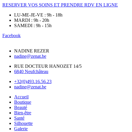
RESERVER VOS SOINS ET PRENDRE RDV EN LIGNE
LU-ME-JE-VE : 9h - 18h
MARDI : 9h - 20h
SAMEDI : 9h - 15h
Facebook
NADINE REZER
nadine@zenat.be
RUE DOCTEUR HANOZET 14/5
6840 Neufchâteau
+32(0)493.16.56.23
nadine@zenat.be
Accueil
Boutique
Beauté
Bien-être
Santé
Silhouette
Galerie