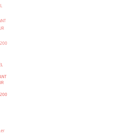
EL
ANT
UR
200
ier