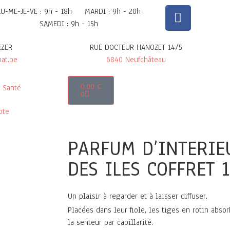
LU-ME-JE-VE : 9h - 18h
MARDI : 9h - 20h
SAMEDI : 9h - 15h
EZER
RUE DOCTEUR HANOZET 14/5
at.be
6840 Neufchâteau
0,00
€
Santé
0
pte
PARFUM D’INTERIE
DES ILES COFFRET 
Un plaisir à regarder et à laisser diffuser.
Placées dans leur fiole, les tiges en rotin abso
la senteur par capillarité.