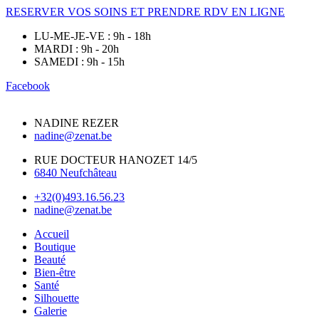
RESERVER VOS SOINS ET PRENDRE RDV EN LIGNE
LU-ME-JE-VE : 9h - 18h
MARDI : 9h - 20h
SAMEDI : 9h - 15h
Facebook
NADINE REZER
nadine@zenat.be
RUE DOCTEUR HANOZET 14/5
6840 Neufchâteau
+32(0)493.16.56.23
nadine@zenat.be
Accueil
Boutique
Beauté
Bien-être
Santé
Silhouette
Galerie