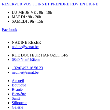
RESERVER VOS SOINS ET PRENDRE RDV EN LIGNE
LU-ME-JE-VE : 9h - 18h
MARDI : 9h - 20h
SAMEDI : 9h - 15h
Facebook
NADINE REZER
nadine@zenat.be
RUE DOCTEUR HANOZET 14/5
6840 Neufchâteau
+32(0)493.16.56.23
nadine@zenat.be
Accueil
Boutique
Beauté
Bien-être
Santé
Silhouette
Galerie