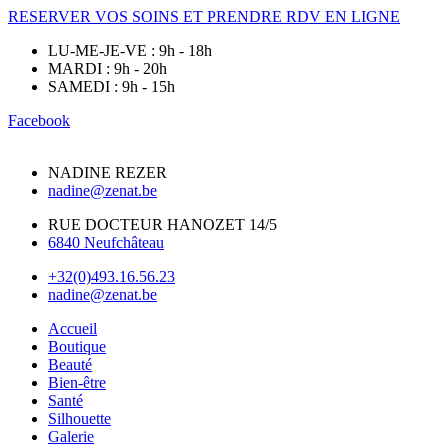
RESERVER VOS SOINS ET PRENDRE RDV EN LIGNE
LU-ME-JE-VE : 9h - 18h
MARDI : 9h - 20h
SAMEDI : 9h - 15h
Facebook
NADINE REZER
nadine@zenat.be
RUE DOCTEUR HANOZET 14/5
6840 Neufchâteau
+32(0)493.16.56.23
nadine@zenat.be
Accueil
Boutique
Beauté
Bien-être
Santé
Silhouette
Galerie