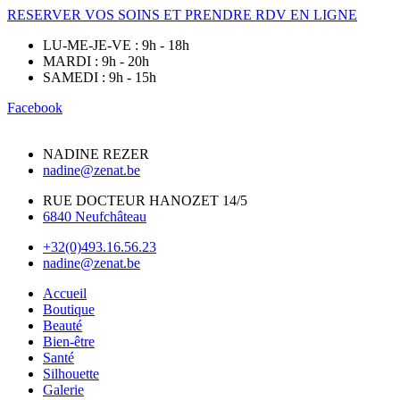
RESERVER VOS SOINS ET PRENDRE RDV EN LIGNE
LU-ME-JE-VE : 9h - 18h
MARDI : 9h - 20h
SAMEDI : 9h - 15h
Facebook
NADINE REZER
nadine@zenat.be
RUE DOCTEUR HANOZET 14/5
6840 Neufchâteau
+32(0)493.16.56.23
nadine@zenat.be
Accueil
Boutique
Beauté
Bien-être
Santé
Silhouette
Galerie