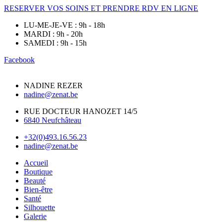
RESERVER VOS SOINS ET PRENDRE RDV EN LIGNE
LU-ME-JE-VE : 9h - 18h
MARDI : 9h - 20h
SAMEDI : 9h - 15h
Facebook
NADINE REZER
nadine@zenat.be
RUE DOCTEUR HANOZET 14/5
6840 Neufchâteau
+32(0)493.16.56.23
nadine@zenat.be
Accueil
Boutique
Beauté
Bien-être
Santé
Silhouette
Galerie