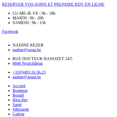
RESERVER VOS SOINS ET PRENDRE RDV EN LIGNE
LU-ME-JE-VE : 9h - 18h
MARDI : 9h - 20h
SAMEDI : 9h - 15h
Facebook
NADINE REZER
nadine@zenat.be
RUE DOCTEUR HANOZET 14/5
6840 Neufchâteau
+32(0)493.16.56.23
nadine@zenat.be
Accueil
Boutique
Beauté
Bien-être
Santé
Silhouette
Galerie