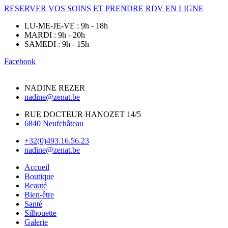
RESERVER VOS SOINS ET PRENDRE RDV EN LIGNE
LU-ME-JE-VE : 9h - 18h
MARDI : 9h - 20h
SAMEDI : 9h - 15h
Facebook
NADINE REZER
nadine@zenat.be
RUE DOCTEUR HANOZET 14/5
6840 Neufchâteau
+32(0)493.16.56.23
nadine@zenat.be
Accueil
Boutique
Beauté
Bien-être
Santé
Silhouette
Galerie