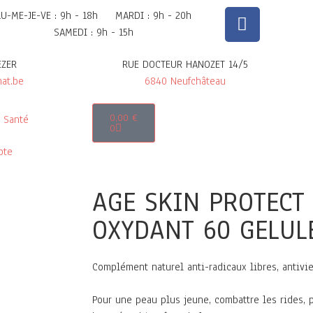
LU-ME-JE-VE : 9h - 18h
MARDI : 9h - 20h
SAMEDI : 9h - 15h
EZER
RUE DOCTEUR HANOZET 14/5
at.be
6840 Neufchâteau
0,00
€
Santé
0
pte
AGE SKIN PROTECT
OXYDANT 60 GELUL
Complément naturel anti-radicaux libres, antivi
Pour une peau plus jeune, combattre les rides, 