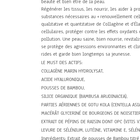
beauté et bien être de la peau.
Régénérer les tissus, les nourrir, les aider à p
substances nécessaires au « renouvellement cellu
qualitative et quantitative de Collagène et d’Él
cellulaires, protéger contre les effets oxydants 
pollution. Une peau saine, bien nourrie, revital
se protège des agressions environnantes et clim
rides et garde bien longtemps sa jeunesse.
LE MUST DES ACTIFS:
COLLAGÈNE MARIN HYDROLYSAT,
ACIDE HYALURONIQUE,
POUSSES DE BAMBOU,
SILICE ORGANIQUE (BAMBUSA ARUDINACEA),
PARTIES AÉRIENNES DE GOTU KOLA (CENTELLA ASIA
MACÉRÂT GLYCERINÉ DE BOURGEONS DE NOISETIER
EXTRAIT DE PÉPINS DE RAISIN DONT OPC (VITIS VI
LEVURE DE SÉLÉNIUM, LUTÉINE, VITAMINE E, SÉLÉ
Ingrédients: Extrait de pousses de Bambou titré