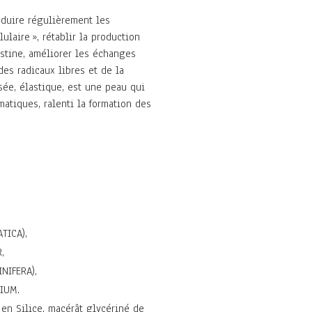
roduire régulièrement les
laire », rétablir la production
astine, améliorer les échanges
des radicaux libres et de la
isée, élastique, est une peau qui
atiques, ralenti la formation des
TICA),
,
NIFERA),
NIUM.
 en Silice, macérât glycériné de