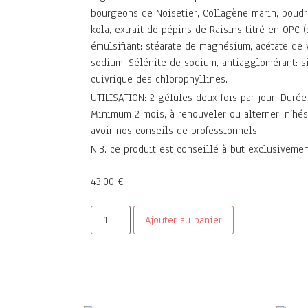
bourgeons de Noisetier, Collagène marin, poudr
kola, extrait de pépins de Raisins titré en OPC (
émulsifiant: stéarate de magnésium, acétate de 
sodium, Sélénite de sodium, antiagglomérant: s
cuivrique des chlorophyllines.
UTILISATION: 2 gélules deux fois par jour, Durée
Minimum 2 mois, à renouveler ou alterner, n’hés
avoir nos conseils de professionnels.
N.B. ce produit est conseillé à but exclusivemen
43,00
€
Ajouter au panier