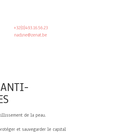
+32(0)493.16.56.23
nadine@zenat.be
 ANTI-
ES
eillissement de la peau.
protéger et sauvegarder le capital