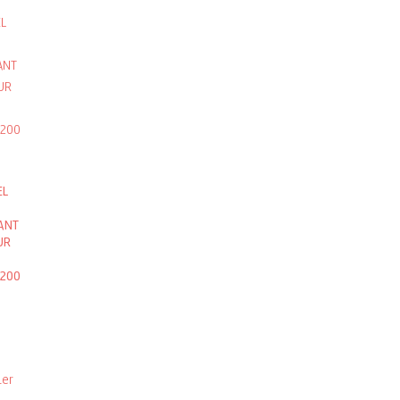
EL
ANT
UR
200
ier