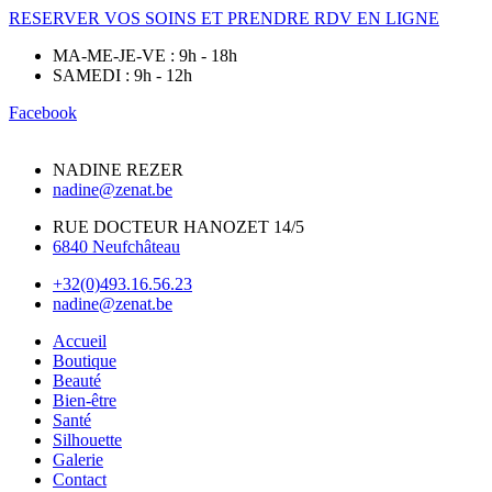
RESERVER VOS SOINS ET PRENDRE RDV EN LIGNE
MA-ME-JE-VE : 9h - 18h
SAMEDI : 9h - 12h
Facebook
NADINE REZER
nadine@zenat.be
RUE DOCTEUR HANOZET 14/5
6840 Neufchâteau
+32(0)493.16.56.23
nadine@zenat.be
Accueil
Boutique
Beauté
Bien-être
Santé
Silhouette
Galerie
Contact