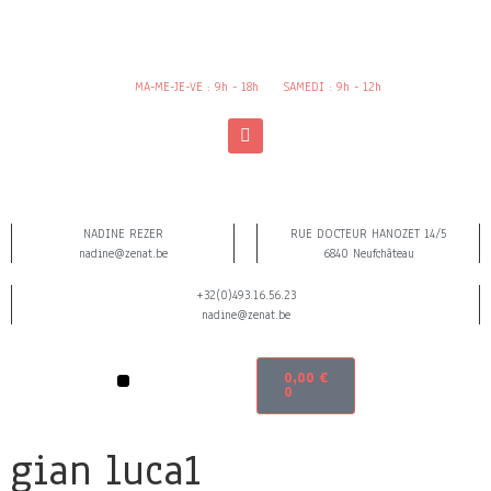
MA-ME-JE-VE : 9h - 18h
SAMEDI : 9h - 12h
NADINE REZER
RUE DOCTEUR HANOZET 14/5
nadine@zenat.be
6840 Neufchâteau
+32(0)493.16.56.23
nadine@zenat.be
0,00
€
0
gian luca1