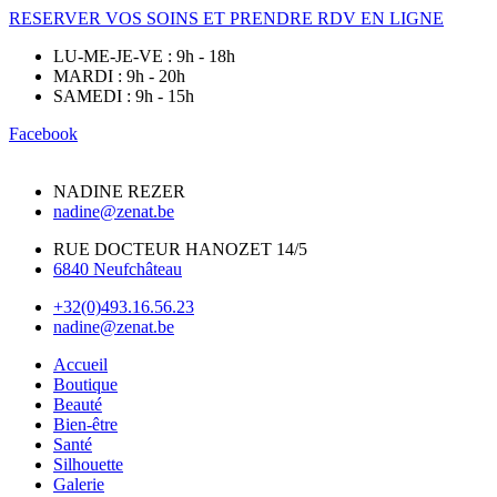
RESERVER VOS SOINS ET PRENDRE RDV EN LIGNE
LU-ME-JE-VE : 9h - 18h
MARDI : 9h - 20h
SAMEDI : 9h - 15h
Facebook
NADINE REZER
nadine@zenat.be
RUE DOCTEUR HANOZET 14/5
6840 Neufchâteau
+32(0)493.16.56.23
nadine@zenat.be
Accueil
Boutique
Beauté
Bien-être
Santé
Silhouette
Galerie