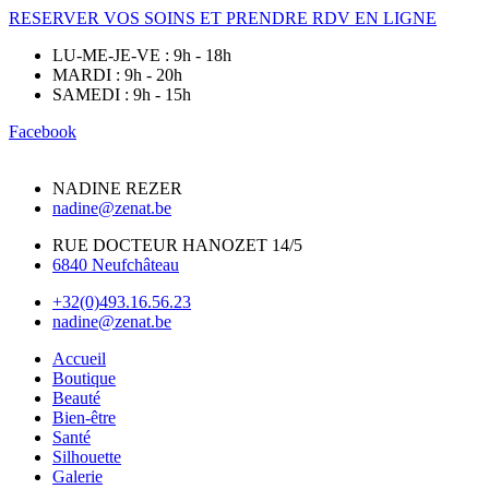
RESERVER VOS SOINS ET PRENDRE RDV EN LIGNE
LU-ME-JE-VE : 9h - 18h
MARDI : 9h - 20h
SAMEDI : 9h - 15h
Facebook
NADINE REZER
nadine@zenat.be
RUE DOCTEUR HANOZET 14/5
6840 Neufchâteau
+32(0)493.16.56.23
nadine@zenat.be
Accueil
Boutique
Beauté
Bien-être
Santé
Silhouette
Galerie