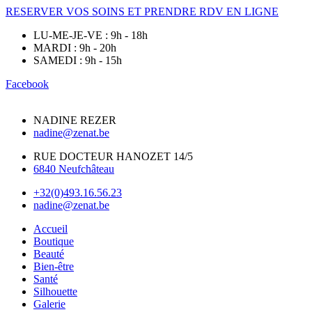
RESERVER VOS SOINS ET PRENDRE RDV EN LIGNE
LU-ME-JE-VE : 9h - 18h
MARDI : 9h - 20h
SAMEDI : 9h - 15h
Facebook
NADINE REZER
nadine@zenat.be
RUE DOCTEUR HANOZET 14/5
6840 Neufchâteau
+32(0)493.16.56.23
nadine@zenat.be
Accueil
Boutique
Beauté
Bien-être
Santé
Silhouette
Galerie