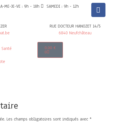
A-ME-JE-VE : 9h - 18h
SAMEDI : 9h - 12h
EZER
RUE DOCTEUR HANOZET 14/5
at.be
6840 Neufchâteau
0,00
€
Santé
0
pte
taire
ée.
Les champs obligatoires sont indiqués avec
*