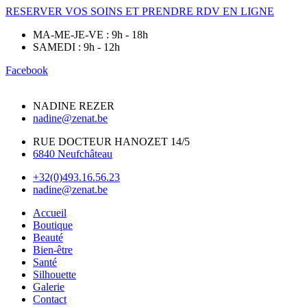
RESERVER VOS SOINS ET PRENDRE RDV EN LIGNE
MA-ME-JE-VE : 9h - 18h
SAMEDI : 9h - 12h
Facebook
NADINE REZER
nadine@zenat.be
RUE DOCTEUR HANOZET 14/5
6840 Neufchâteau
+32(0)493.16.56.23
nadine@zenat.be
Accueil
Boutique
Beauté
Bien-être
Santé
Silhouette
Galerie
Contact