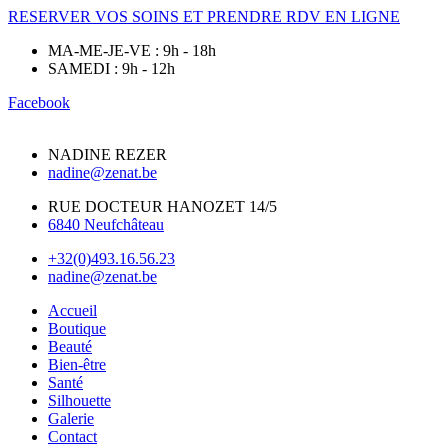
RESERVER VOS SOINS ET PRENDRE RDV EN LIGNE
MA-ME-JE-VE : 9h - 18h
SAMEDI : 9h - 12h
Facebook
NADINE REZER
nadine@zenat.be
RUE DOCTEUR HANOZET 14/5
6840 Neufchâteau
+32(0)493.16.56.23
nadine@zenat.be
Accueil
Boutique
Beauté
Bien-être
Santé
Silhouette
Galerie
Contact