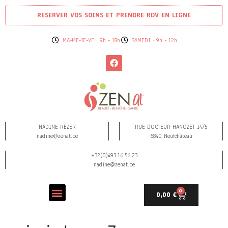
RESERVER VOS SOINS ET PRENDRE RDV EN LIGNE
MA-ME-JE-VE : 9h - 18h
SAMEDI : 9h - 12h
NADINE REZER
RUE DOCTEUR HANOZET 14/5
nadine@zenat.be
6840 Neufchâteau
+32(0)493.16.56.23
nadine@zenat.be
0
0,00
€