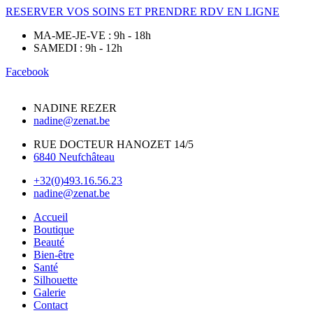
RESERVER VOS SOINS ET PRENDRE RDV EN LIGNE
MA-ME-JE-VE : 9h - 18h
SAMEDI : 9h - 12h
Facebook
NADINE REZER
nadine@zenat.be
RUE DOCTEUR HANOZET 14/5
6840 Neufchâteau
+32(0)493.16.56.23
nadine@zenat.be
Accueil
Boutique
Beauté
Bien-être
Santé
Silhouette
Galerie
Contact