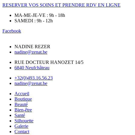
RESERVER VOS SOINS ET PRENDRE RDV EN LIGNE
MA-ME-JE-VE : 9h - 18h
SAMEDI : 9h - 12h
Facebook
NADINE REZER
nadine@zenat.be
RUE DOCTEUR HANOZET 14/5
6840 Neufchâteau
+32(0)493.16.56.23
nadine@zenat.be
Accueil
Boutique
Beauté
Bien-être
Santé
Silhouette
Galerie
Contact