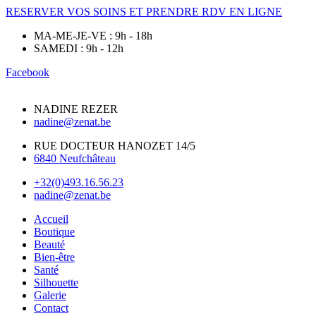
RESERVER VOS SOINS ET PRENDRE RDV EN LIGNE
MA-ME-JE-VE : 9h - 18h
SAMEDI : 9h - 12h
Facebook
NADINE REZER
nadine@zenat.be
RUE DOCTEUR HANOZET 14/5
6840 Neufchâteau
+32(0)493.16.56.23
nadine@zenat.be
Accueil
Boutique
Beauté
Bien-être
Santé
Silhouette
Galerie
Contact