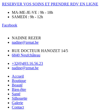
RESERVER VOS SOINS ET PRENDRE RDV EN LIGNE
MA-ME-JE-VE : 9h - 18h
SAMEDI : 9h - 12h
Facebook
NADINE REZER
nadine@zenat.be
RUE DOCTEUR HANOZET 14/5
6840 Neufchâteau
+32(0)493.16.56.23
nadine@zenat.be
Accueil
Boutique
Beauté
Bien-être
Santé
Silhouette
Galerie
Contact