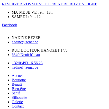
RESERVER VOS SOINS ET PRENDRE RDV EN LIGNE
MA-ME-JE-VE : 9h - 18h
SAMEDI : 9h - 12h
Facebook
NADINE REZER
nadine@zenat.be
RUE DOCTEUR HANOZET 14/5
6840 Neufchâteau
+32(0)493.16.56.23
nadine@zenat.be
Accueil
Boutique
Beauté
Bien-être
Santé
Silhouette
Galerie
Contact