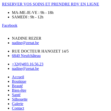
RESERVER VOS SOINS ET PRENDRE RDV EN LIGNE
MA-ME-JE-VE : 9h - 18h
SAMEDI : 9h - 12h
Facebook
NADINE REZER
nadine@zenat.be
RUE DOCTEUR HANOZET 14/5
6840 Neufchâteau
+32(0)493.16.56.23
nadine@zenat.be
Accueil
Boutique
Beauté
Bien-être
Santé
Silhouette
Galerie
Contact