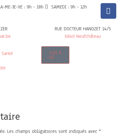
A-ME-JE-VE : 9h - 18h
SAMEDI : 9h - 12h
EZER
RUE DOCTEUR HANOZET 14/5
at.be
6840 Neufchâteau
0,00
€
Santé
0
pte
taire
ée.
Les champs obligatoires sont indiqués avec
*