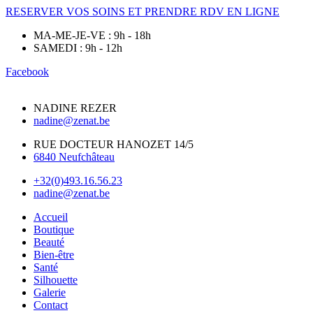
RESERVER VOS SOINS ET PRENDRE RDV EN LIGNE
MA-ME-JE-VE : 9h - 18h
SAMEDI : 9h - 12h
Facebook
NADINE REZER
nadine@zenat.be
RUE DOCTEUR HANOZET 14/5
6840 Neufchâteau
+32(0)493.16.56.23
nadine@zenat.be
Accueil
Boutique
Beauté
Bien-être
Santé
Silhouette
Galerie
Contact