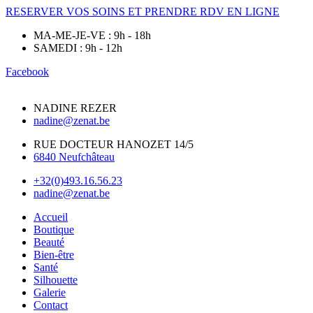
RESERVER VOS SOINS ET PRENDRE RDV EN LIGNE
MA-ME-JE-VE : 9h - 18h
SAMEDI : 9h - 12h
Facebook
NADINE REZER
nadine@zenat.be
RUE DOCTEUR HANOZET 14/5
6840 Neufchâteau
+32(0)493.16.56.23
nadine@zenat.be
Accueil
Boutique
Beauté
Bien-être
Santé
Silhouette
Galerie
Contact