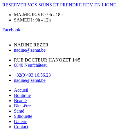
RESERVER VOS SOINS ET PRENDRE RDV EN LIGNE
MA-ME-JE-VE : 9h - 18h
SAMEDI : 9h - 12h
Facebook
NADINE REZER
nadine@zenat.be
RUE DOCTEUR HANOZET 14/5
6840 Neufchâteau
+32(0)493.16.56.23
nadine@zenat.be
Accueil
Boutique
Beauté
Bien-être
Santé
Silhouette
Galerie
Contact