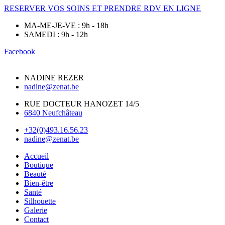
RESERVER VOS SOINS ET PRENDRE RDV EN LIGNE
MA-ME-JE-VE : 9h - 18h
SAMEDI : 9h - 12h
Facebook
NADINE REZER
nadine@zenat.be
RUE DOCTEUR HANOZET 14/5
6840 Neufchâteau
+32(0)493.16.56.23
nadine@zenat.be
Accueil
Boutique
Beauté
Bien-être
Santé
Silhouette
Galerie
Contact