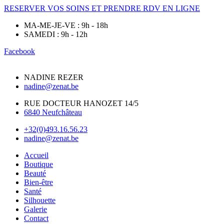
RESERVER VOS SOINS ET PRENDRE RDV EN LIGNE
MA-ME-JE-VE : 9h - 18h
SAMEDI : 9h - 12h
Facebook
NADINE REZER
nadine@zenat.be
RUE DOCTEUR HANOZET 14/5
6840 Neufchâteau
+32(0)493.16.56.23
nadine@zenat.be
Accueil
Boutique
Beauté
Bien-être
Santé
Silhouette
Galerie
Contact