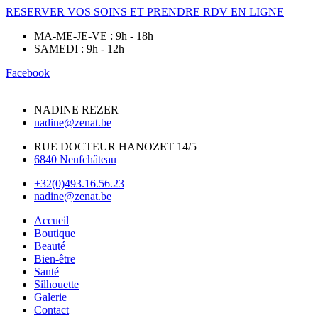
RESERVER VOS SOINS ET PRENDRE RDV EN LIGNE
MA-ME-JE-VE : 9h - 18h
SAMEDI : 9h - 12h
Facebook
NADINE REZER
nadine@zenat.be
RUE DOCTEUR HANOZET 14/5
6840 Neufchâteau
+32(0)493.16.56.23
nadine@zenat.be
Accueil
Boutique
Beauté
Bien-être
Santé
Silhouette
Galerie
Contact