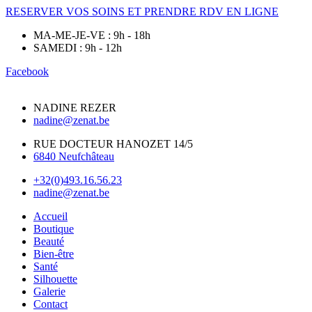
RESERVER VOS SOINS ET PRENDRE RDV EN LIGNE
MA-ME-JE-VE : 9h - 18h
SAMEDI : 9h - 12h
Facebook
NADINE REZER
nadine@zenat.be
RUE DOCTEUR HANOZET 14/5
6840 Neufchâteau
+32(0)493.16.56.23
nadine@zenat.be
Accueil
Boutique
Beauté
Bien-être
Santé
Silhouette
Galerie
Contact