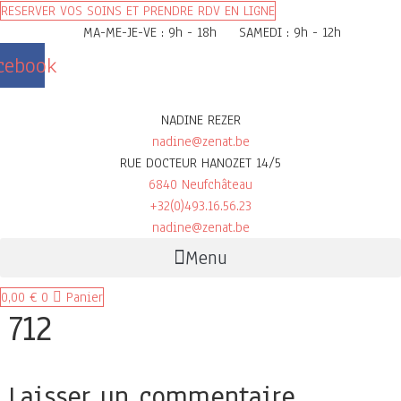
RESERVER VOS SOINS ET PRENDRE RDV EN LIGNE
MA-ME-JE-VE : 9h - 18h
SAMEDI : 9h - 12h
cebook
NADINE REZER
nadine@zenat.be
RUE DOCTEUR HANOZET 14/5
6840 Neufchâteau
+32(0)493.16.56.23
nadine@zenat.be
Menu
0,00
€
0
Panier
712
Laisser un commentaire