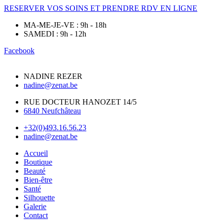
RESERVER VOS SOINS ET PRENDRE RDV EN LIGNE
MA-ME-JE-VE : 9h - 18h
SAMEDI : 9h - 12h
Facebook
NADINE REZER
nadine@zenat.be
RUE DOCTEUR HANOZET 14/5
6840 Neufchâteau
+32(0)493.16.56.23
nadine@zenat.be
Accueil
Boutique
Beauté
Bien-être
Santé
Silhouette
Galerie
Contact