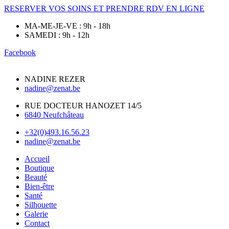
RESERVER VOS SOINS ET PRENDRE RDV EN LIGNE
MA-ME-JE-VE : 9h - 18h
SAMEDI : 9h - 12h
Facebook
NADINE REZER
nadine@zenat.be
RUE DOCTEUR HANOZET 14/5
6840 Neufchâteau
+32(0)493.16.56.23
nadine@zenat.be
Accueil
Boutique
Beauté
Bien-être
Santé
Silhouette
Galerie
Contact