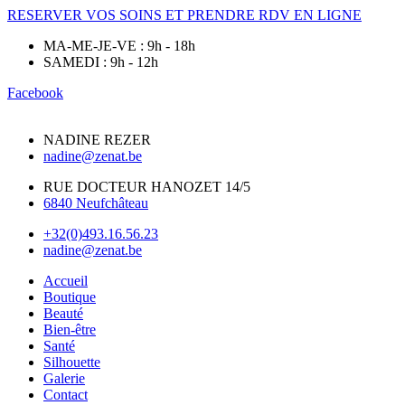
RESERVER VOS SOINS ET PRENDRE RDV EN LIGNE
MA-ME-JE-VE : 9h - 18h
SAMEDI : 9h - 12h
Facebook
NADINE REZER
nadine@zenat.be
RUE DOCTEUR HANOZET 14/5
6840 Neufchâteau
+32(0)493.16.56.23
nadine@zenat.be
Accueil
Boutique
Beauté
Bien-être
Santé
Silhouette
Galerie
Contact