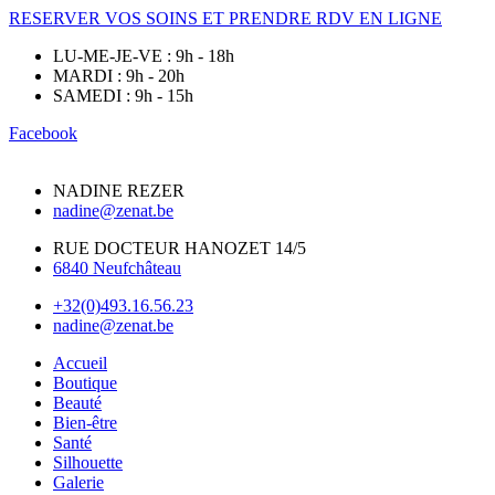
RESERVER VOS SOINS ET PRENDRE RDV EN LIGNE
LU-ME-JE-VE : 9h - 18h
MARDI : 9h - 20h
SAMEDI : 9h - 15h
Facebook
NADINE REZER
nadine@zenat.be
RUE DOCTEUR HANOZET 14/5
6840 Neufchâteau
+32(0)493.16.56.23
nadine@zenat.be
Accueil
Boutique
Beauté
Bien-être
Santé
Silhouette
Galerie