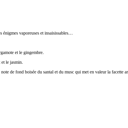
es énigmes vaporeuses et insaisissables…
bergamote et le gingembre.
 et le jasmin.
ote de fond boisée du santal et du musc qui met en valeur la facette arom