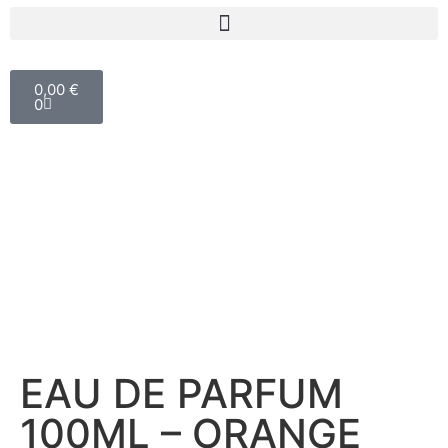
0,00
€
0
EAU DE PARFUM
100ML – ORANGE